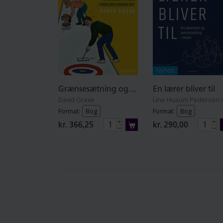
hj
Mi
fo
ps
læ
Nyhed
un
Sp
Grænsesætning og dialog
En lærer bliver til
Ud
David Graae
Format:
Bog
Format:
Bog
kr. 366,25
kr. 290,00