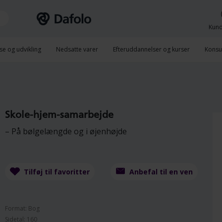
Kund
se og udvikling
Nedsatte varer
Efteruddannelser og kurser
Konsu
Skole-hjem-samarbejde
– På bølgelængde og i øjenhøjde
Tilføj til favoritter
Anbefal til en ven
Format: Bog
Sidetal: 160