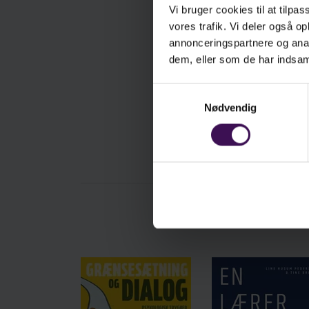
Øv
Vi bruger cookies til at tilpas
af
vores trafik. Vi deler også 
ko
annonceringspartnere og anal
an
dem, eller som de har indsaml
i 
re
Samtykkevalg
hj
Nødvendig
vi
Bo
ny
sa
Ca
fo
so
læ
un