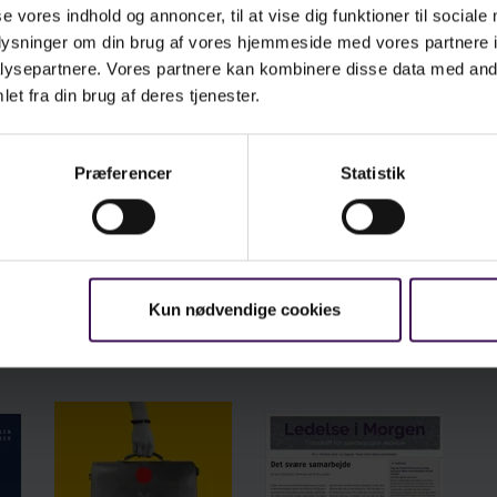
ebanerne kombinerer undersøgelse,
se vores indhold og annoncer, til at vise dig funktioner til sociale
prøvning, eksperiment og refleksion i og over
oplysninger om din brug af vores hjemmeside med vores partnere i
mplekse praksisnære situationer og er blandt
ysepartnere. Vores partnere kan kombinere disse data med andr
det baseret på kropslig udøvelse – eksempelvis
et fra din brug af deres tjenester.
simulerede situationer. Bogen inviterer til at
flektere over egen praksis i alle dele af skole-
em-samarbejdet og lade sig inspirere til at
Præferencer
Statistik
dereudvikle denne praksis.
Se læseprøven i fuld skærm
gen henvender sig til lærerstuderende,
uddannede og etablerede lærere i folkeskolen
mt uddannelseslærere.
Kun nødvendige cookies
Bøger om samme emne
milla Hjorth Balzarsen er uddannet
lkeskolelærer og cand.pæd. i pædagogisk
ciologi. Hun arbejder som lektor på
reruddannelsen i Silkeborg, hvor hun
derviser i Pædagogik og Almen didaktik, Skole-