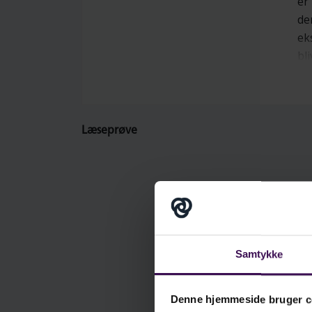
er
de
ek
bl
Hv
sk
på
Læseprøve
De
ny
er
væ
fo
en
sa
Samtykke
læ
ud
Denne hjemmeside bruger c