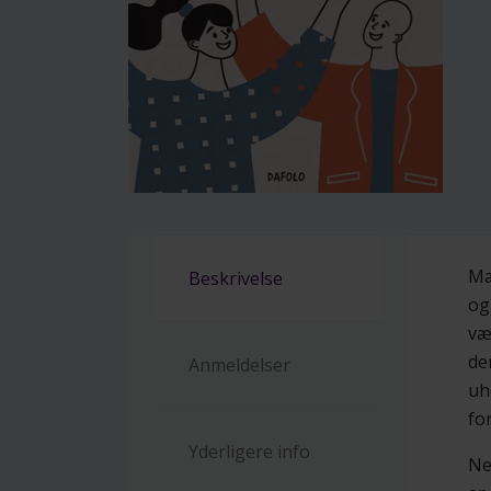
Mæ
Beskrivelse
og
væ
de
Anmeldelser
uh
fo
Yderligere info
Ne