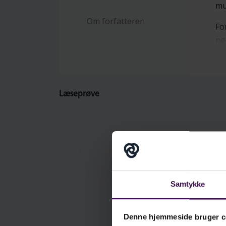
mu
Om forfatteren
Fo
nø
so
sk
op
fø
Læseprøve
mu
ka
pla
Bo
me
0-
Samtykke
un
Denne hjemmeside bruger c