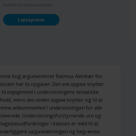
Forfatter(e): Rasmus Alenkær
Læseprøve
denne bog argumenterer Rasmus Alenkær for,
 skolen har to opgaver:
Den ene
opgave
knytter
 til
engagement
i undervisningens tematiske
dhold, mens
den anden
opgave
knytter sig til at
emme
velkommenhed
i undervisningen for alle
volverede. Undervisningsforstyrrende uro og
ltagelsesudfordringer i klassen er med til at
sværliggøre opgaveløsningen og begrænse