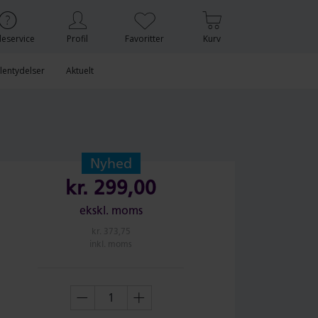
eservice
Profil
Favoritter
Kurv
lentydelser
Aktuelt
Nyhed
kr.
299,00
ekskl. moms
kr.
373,75
inkl. moms