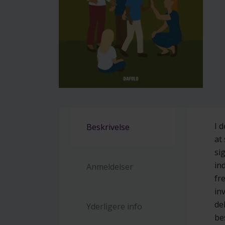
I 
Beskrivelse
at
sig
in
Anmeldelser
fr
in
de
Yderligere info
be