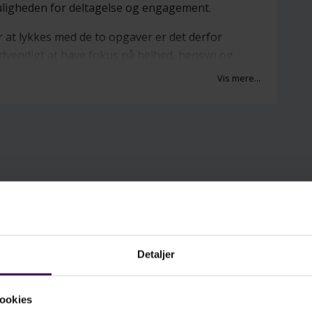
ligheden for deltagelse og engagement.
r at lykkes med de to opgaver er det derfor
dvendigt at have fokus på helhed, hensyn og
lidaritet i de mellemmenneskelige møder i
Vis mere...
olen og på pædagogisk værtskab. Ved at
bygge rammer, der giver børn og unge
lelsen af at være velkomne i skolen og
lighed for at engagere sig i undervisningen,
n vi måske bane vejen for en skole, hvor der er
ds til alle.
gen henvender sig primært til grundskolen,
n anbefalingerne kan også anvendes bredt på
18 års-området, herunder i
Detaljer
gdomsuddannelserne og på specialområdet.
ookies