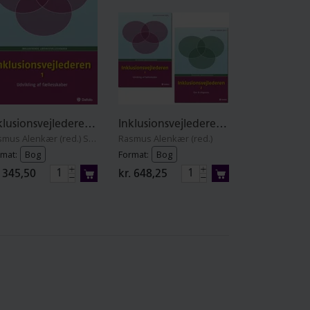
Inklusionsvejlederen. Del 1
Inklusionsvejlederen. Del 1+2
Rasmus Alenkær (red.) Stephanie Bäckström, Kirsten Baltzer, Janne Hedegaard Hansen, Andy Højholdt, Charlotte Riis Jensen, Louise Klinge, Mette Molbæk, Kim Martin Nielsen, Marta Padovan-Özdemir, Vibeke Petersen, Susan Tetler og Christian Varming
Rasmus Alenkær (red.)
mat:
Bog
Format:
Bog
. 345,50
kr. 648,25