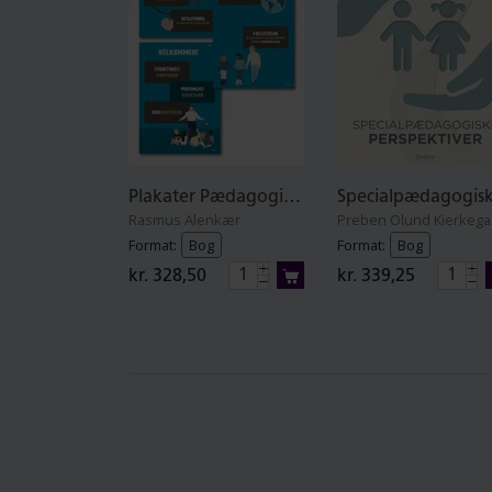
Plakater Pædagogisk værtskab og uro i skolen
Rasmus Alenkær
Format:
Bog
Format:
Bog
kr. 328,50
kr. 339,25