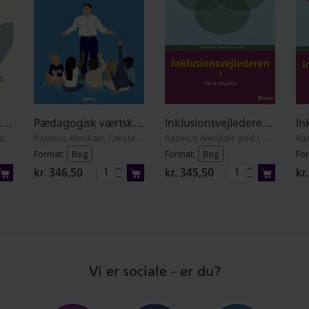
Specialpædagogiske perspektiver
Pædagogisk værtskab og uro i skolen
Inklusionsvejlederen. Del 2
Preben Olund Kierkegaard og Micki Sonne Kaa Sunesen
Rasmus Alenkær, Omslagsdesign og illustrationer: Freya Alenkær
Rasmus Alenkær (red.), Charlotte Andersen, Kirsten Bøgh, Ditte Dalum Christoffersen, Grethe Damon, Barbara Hoff Esbjørn, Sofia Esmann, Tine Basse Fisker, Hans Godske, Anne Haven, Lotte Hedegaard-Sørensen, Ingrid Leth, Camilla Lind Melskens, Vibeke Rødsgaard-Mathiesen, Mona Miche, Per E. Mortensen, Frank Spring, Heidi Honig Spring, Micki Sonne Kaa Sunesen og Torben Tikjøb
Format:
Bog
Format:
Bog
For
kr. 346,50
kr. 345,50
kr
Vi er sociale - er du?