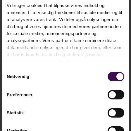
Bog
Ekskl. moms
Vi bruger cookies til at tilpasse vores indhold og
annoncer, til at vise dig funktioner til sociale medier og til
at analysere vores trafik. Vi deler også oplysninger om
kr. 338,25
E-bog
din brug af vores hjemmeside med vores partnere inden
Ekskl. moms
for sociale medier, annonceringspartnere og
analysepartnere. Vores partnere kan kombinere disse
data med andre oplysninger, du har givet dem, eller som
kr.
349,00
de har indsamlet fra din brug af deres tjenester.
ekskl. moms
Samtykkevalg
kr.
436,25
Nødvendig
inkl. moms
Præferencer
Læg i kurv
Statistik
Marketing