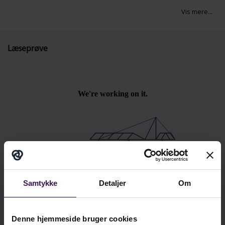
innovation, produktivitet og trivsel.
Vis mere...
Det handler alt sammen om at skabe en kultur,
hvor alle tør bidrage og føle sig værdsat.
Læseprøve
Psykologisk tryghed er nøglen til trivsel,
innovation og stærke teams.
Samtykke
Detaljer
Om
Se læseprøven i fuld skærm
Denne hjemmeside bruger cookies
kr. 349,00