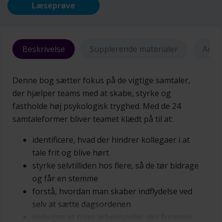
Læseprøve
Beskrivelse
Supplerende materialer
Anme
Denne bog sætter fokus på de vigtige samtaler,
der hjælper teams med at skabe, styrke og
fastholde høj psykologisk tryghed. Med de 24
samtaleformer bliver teamet klædt på til at:
identificere, hvad der hindrer kollegaer i at
tale frit og blive hørt
styrke selvtilliden hos flere, så de tør bidrage
og får en stemme
forstå, hvordan man skaber indflydelse ved
selv at sætte dagsordenen
opbygge et trygt arbejdsmiljø, der fremmer