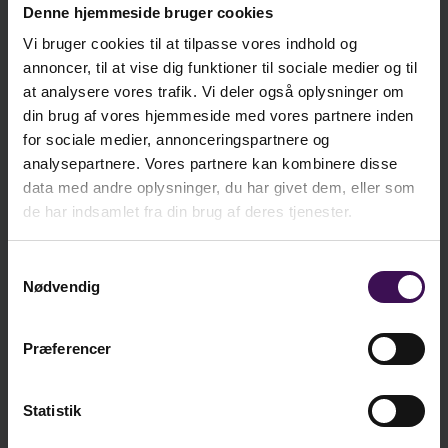
Denne hjemmeside bruger cookies
Vi bruger cookies til at tilpasse vores indhold og
kr. 265,25
E-bog
annoncer, til at vise dig funktioner til sociale medier og til
Ekskl. moms
at analysere vores trafik. Vi deler også oplysninger om
din brug af vores hjemmeside med vores partnere inden
for sociale medier, annonceringspartnere og
kr.
314,25
analysepartnere. Vores partnere kan kombinere disse
data med andre oplysninger, du har givet dem, eller som
ekskl. moms
de har indsamlet fra din brug af deres tjenester.
kr.
392,81
inkl. moms
Samtykkevalg
Nødvendig
Læg i kurv
Præferencer
Statistik