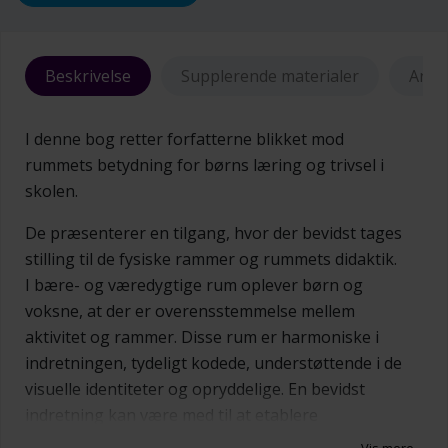
Beskrivelse
Supplerende materialer
Anme
I denne bog retter forfatterne blikket mod
rummets betydning for børns læring og trivsel i
skolen.
De præsenterer en tilgang, hvor der bevidst tages
stilling til de fysiske rammer og rummets didaktik.
I bære- og væredygtige rum oplever børn og
voksne, at der er overensstemmelse mellem
aktivitet og rammer. Disse rum er harmoniske i
indretningen, tydeligt kodede, understøttende i de
visuelle identiteter og opryddelige. En bevidst
indretning kan være med til at etablere
fællesskabende rum, der giver mulighed for