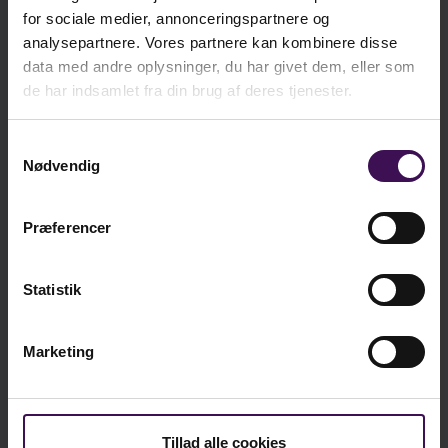
inspiration og som praktisk opslagsværk i den
for sociale medier, annonceringspartnere og
ekskl. moms
travle dagligdag.
analysepartnere. Vores partnere kan kombinere disse
kr.
241,25
data med andre oplysninger, du har givet dem, eller som
inkl. moms
de har indsamlet fra din brug af deres tjenester.
Se vores store udvalg af piktogrammer her:
Visuel
støtte - Dafolo A/S
Samtykkevalg
Nødvendig
Læg i kurv
Præferencer
Statistik
Bøger om samme emne
Marketing
Tillad alle cookies