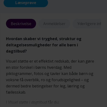
Læseprøve
Beskrivelse
Anmeldelser
Yderligere info
Hvordan skaber vi tryghed, struktur og
deltagelsesmuligheder for alle børn i
dagtilbud?
Visuel støtte er et effektivt redskab, der kan gøre
en stor forskel i børns hverdag. Med
piktogrammer, fotos og tavler kan både børn og
voksne få overblik, ro og forudsigelighed – og
dermed bedre betingelser for leg, læring og
fællesskab.
I
Visuel støtte i dagtilbud
får du: