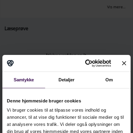
Konkrete eksempler på brug af
Vis mere...
dagsskemaer, rutiner, samlinger og
legeaktiviteter.
Læseprøve
En introduktion til, hvorfor visuel støtte er
vigtig i fællesskabende og inkluderende
pædagogik.
Redskaber til at understøtte børns
regulering gennem piktogrammer,
stemmeskalaer, problemskalaer m.fl.
Refleksionsspørgsmål, praksisopgaver og
Samtykke
Detaljer
Om
tips til implementering, som hele
personalegruppen kan bruge.
Denne hjemmeside bruger cookies
Bogen henvender sig til pædagoger, ledere og
Vi bruger cookies til at tilpasse vores indhold og
Se læseprøven i fuld skærm
konsulenter i dagtilbud, der ønsker at skabe
annoncer, til at vise dig funktioner til sociale medier og til
overskuelige rammer og styrke børns deltagelse i
at analysere vores trafik. Vi deler også oplysninger om
hverdagen. Den er oplagt som fælles faglig
kr.
193,00
din brug af vores hjemmeside med vores partnere inden