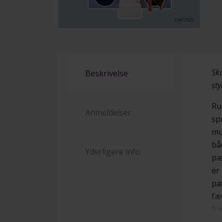
Sk
Beskrivelse
sty
Ru
Anmeldelser
sp
mu
bå
Yderligere info
pæ
er
pæ
fæ
fo
in