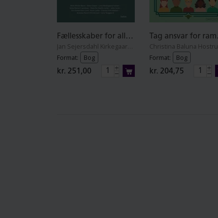
Fællesskaber for alle - I skoler og dagtilbud
Tag 
Jan Sejersdahl Kirkegaard (red.), Lene Tanggaard, Andreas Rasch-Christensen, Rene De Claville Juhler, Gro Emmertsen Lund, Chantal Maria Pohl Nielsen, Jette Lentz, Stine Clasen, Karin Lykke, Lone Nedergaard Iversen, Gitte Meinert & Stine Wisler Borre
Format:
Bog
Format:
Bog
kr. 251,00
kr. 204,75