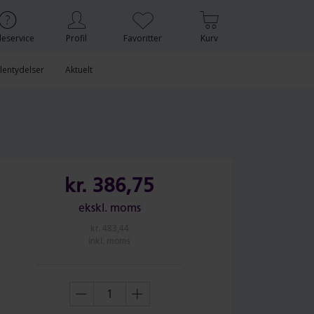
eservice
Profil
Favoritter
Kurv
lentydelser
Aktuelt
kr.
386,75
ekskl. moms
kr.
483,44
inkl. moms