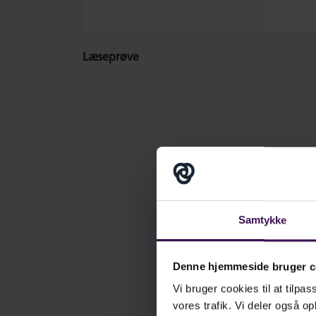
pæ
få
læ
Læseprøve
Bo
bø
læ
le
R
da
le
Samtykke
og
år
Denne hjemmeside bruger c
Vi bruger cookies til at tilpas
vores trafik. Vi deler også 