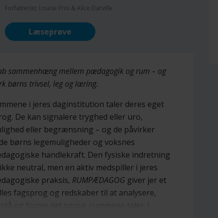
Forfatter(e): Louise Friis & Alice Darville
Læseprøve
ab sammenhæng mellem pædagogik og rum – og
rk børns trivsel, leg og læring.
mmene i jeres daginstitution taler deres eget
rog. De kan signalere tryghed eller uro,
lighed eller begrænsning – og de påvirker
de børns legemuligheder og voksnes
dagogiske handlekraft. Den fysiske indretning
 ikke neutral, men en aktiv medspiller i jeres
dagogiske praksis,
RUMPÆDAGOG
giver jer et
lles fagsprog og redskaber til at analysere,
rstå og forme det sprog, rummene taler. I
troduceres til begreber som
rumpædagogik
,