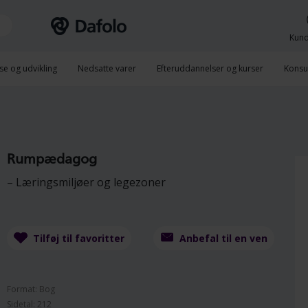
Kund
se og udvikling
Nedsatte varer
Efteruddannelser og kurser
Konsu
Rumpædagog
– Læringsmiljøer og legezoner
Tilføj til favoritter
Anbefal til en ven
Format: Bog
Sidetal: 212