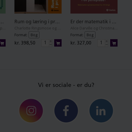
ansvar for rammerne
Rum og læring i praksis
Er der matematik i en perleplade? + PLAKAT
Christina Baluna Hostrup og Stine Clasen
Charlotte Ringsmose og Susanne Ringsmose Staffeldt
Alice Darville og Christina Voigt
Format:
Bog
Format:
Bog
kr. 398,50
kr. 327,00
Vi er sociale - er du?